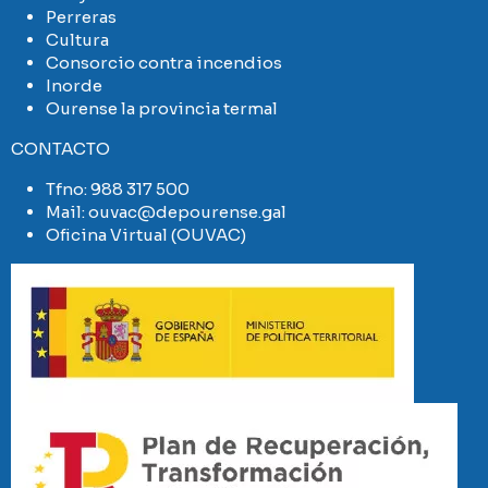
Perreras
Cultura
Consorcio contra incendios
Inorde
Ourense la provincia termal
CONTACTO
Tfno:
988 317 500
Mail:
ouvac@depourense.gal
Oficina Virtual (OUVAC)
Imaxe
Imaxe