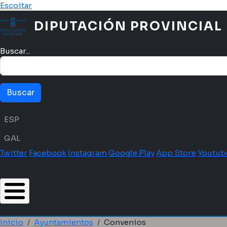
Pasar al contenido principal
Escoitar
DIPUTACIÓN PROVINCIAL
Buscar...
Menú idioma
ESP
GAL
Twitter
Facebook
Instagram
Google Play
App Store
Youtub
Inicio
Ayuntamientos
Convenios