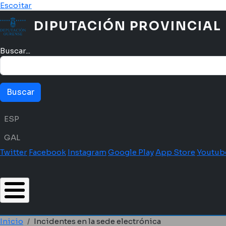
Pasar al contenido principal
Escoitar
DIPUTACIÓN PROVINCIAL
Buscar...
Menú idioma
ESP
GAL
Twitter
Facebook
Instagram
Google Play
App Store
Youtub
Inicio
Incidentes en la sede electrónica