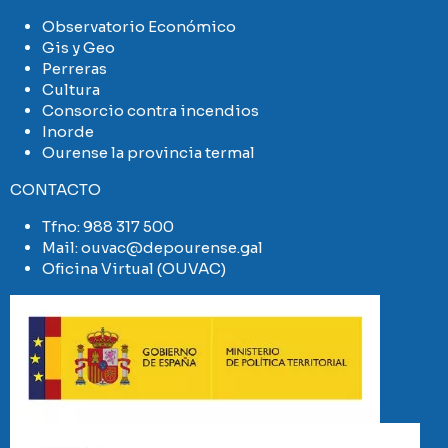
Observatorio Económico
Gis y Geo
Perreras
Cultura
Consorcio contra incendios
Inorde
Ourense la provincia termal
CONTACTO
Tfno:
988 317 500
Mail:
ouvac@depourense.gal
Oficina Virtual (OUVAC)
Imaxe
Imaxe