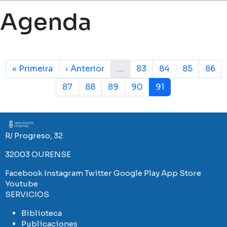
Ruta de navegación
Agenda
Paginación
Primera página
Página anterior
Página
Página
Página
Pági
« Primeira
‹ Anterior
…
83
84
85
86
Página
Página
Página
Página
Página actual
87
88
89
90
91
Imaxe
R/ Progreso, 32
32003 OURENSE
Facebook
Instagram
Twitter
Google Play
App Store
Youtube
SERVICIOS
Biblioteca
Publicaciones