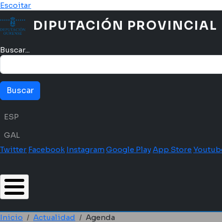
Pasar al contenido principal
Escoitar
DIPUTACIÓN PROVINCIAL
Buscar...
Menú idioma
ESP
GAL
Twitter
Facebook
Instagram
Google Play
App Store
Youtub
Inicio
Actualidad
Agenda