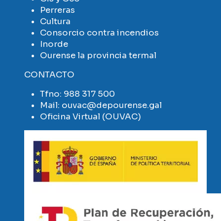
Perreras
Cultura
Consorcio contra incendios
Inorde
Ourense la provincia termal
CONTACTO
Tfno:
988 317 500
Mail:
ouvac@depourense.gal
Oficina Virtual (OUVAC)
Imaxe
Imaxe