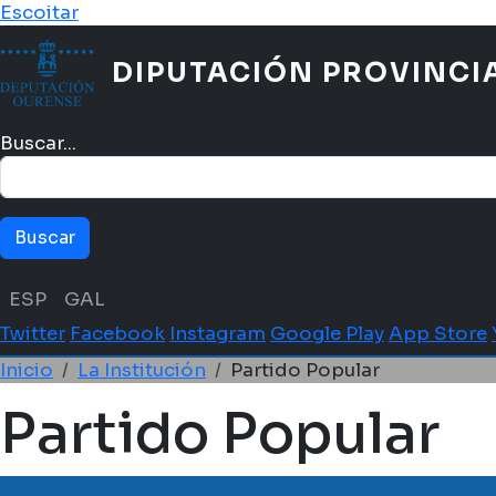
Pasar al contenido principal
Escoitar
DIPUTACIÓN PROVINCI
Buscar...
Menú idioma
ESP
GAL
Twitter
Facebook
Instagram
Google Play
App Store
Ruta de navegación
Inicio
La Institución
Partido Popular
Partido Popular