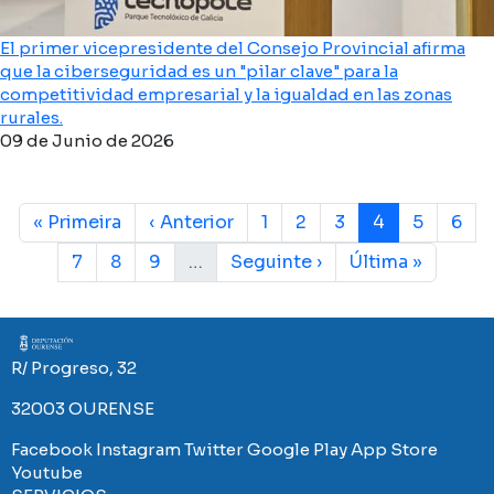
El primer vicepresidente del Consejo Provincial afirma
que la ciberseguridad es un "pilar clave" para la
competitividad empresarial y la igualdad en las zonas
rurales.
09 de Junio de 2026
Paginación
Primera página
Página anterior
Página
Página
Página
Página actual
Página
Pági
« Primeira
‹ Anterior
1
2
3
4
5
6
Página
Página
Página
Siguiente página
Última página
7
8
9
…
Seguinte ›
Última »
Imaxe
R/ Progreso, 32
32003 OURENSE
Facebook
Instagram
Twitter
Google Play
App Store
Youtube