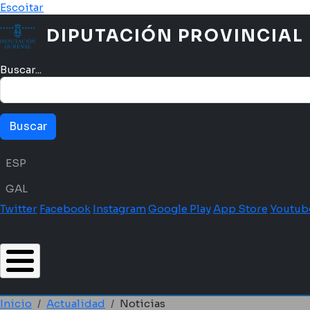
Pasar al contenido principal
Escoitar
DIPUTACIÓN PROVINCIAL
Buscar...
Menú idioma
ESP
GAL
Twitter
Facebook
Instagram
Google Play
App Store
Youtub
Inicio
Actualidad
Noticias