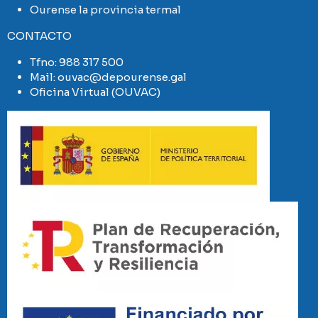
Ourense la provincia termal
CONTACTO
Tfno:
988 317 500
Mail:
ouvac@depourense.gal
Oficina Virtual (OUVAC)
Imaxe
Imaxe
Imaxe