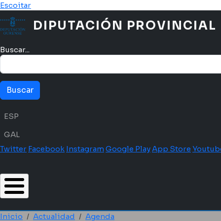
Pasar al contenido principal
Escoitar
DIPUTACIÓN PROVINCIAL
Buscar...
Menú idioma
ESP
GAL
Twitter
Facebook
Instagram
Google Play
App Store
Youtub
Inicio
Actualidad
Agenda