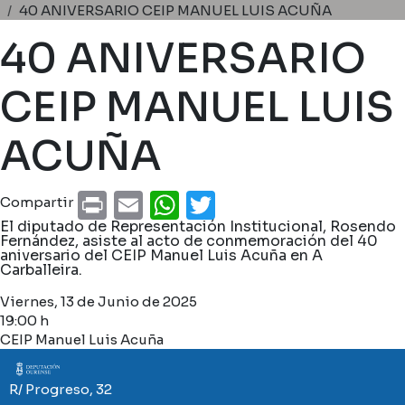
Ruta de navegación
40 ANIVERSARIO CEIP MANUEL LUIS ACUÑA
40 ANIVERSARIO
CEIP MANUEL LUIS
ACUÑA
Print
Email
WhatsApp
Twitter
Compartir
El diputado de Representación Institucional, Rosendo
Fernández, asiste al acto de conmemoración del 40
aniversario del CEIP Manuel Luis Acuña en A
Carballeira.
Viernes, 13 de Junio de 2025
19:00 h
CEIP Manuel Luis Acuña
Imaxe
R/ Progreso, 32