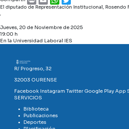
El diputado de Representación Institucional, Rosendo F
´
Jueves, 20 de Noviembre de 2025
19:00 h
En la Universidad Laboral IES
Imaxe
R/ Progreso, 32
32003 OURENSE
Facebook
Instagram
Twitter
Google Play
App 
SERVICIOS
Biblioteca
Publicaciones
Deportes
Planificación