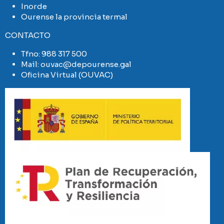
Inorde
Ourense la provincia termal
CONTACTO
Tfno:
988 317 500
Mail:
ouvac@depourense.gal
Oficina Virtual (OUVAC)
Imaxe
Imaxe
Imaxe