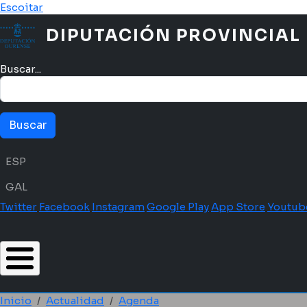
Pasar al contenido principal
Escoitar
DIPUTACIÓN PROVINCIAL
Buscar...
Menú idioma
ESP
GAL
Twitter
Facebook
Instagram
Google Play
App Store
Youtub
Inicio
Actualidad
Agenda