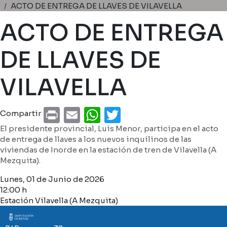
Ruta de navegación
ACTO DE ENTREGA DE LLAVES DE VILAVELLA
ACTO DE ENTREGA
DE LLAVES DE
VILAVELLA
Print
Email
WhatsApp
Twitter
Compartir
El presidente provincial, Luis Menor, participa en el acto
de entrega de llaves a los nuevos inquilinos de las
viviendas de Inorde en la estación de tren de Vilavella (A
Mezquita).
Lunes, 01 de Junio de 2026
12:00 h
Estación Vilavella (A Mezquita)
Imaxe