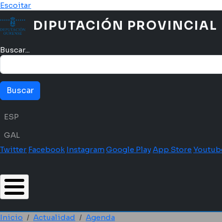
Pasar al contenido principal
Escoitar
DIPUTACIÓN PROVINCIAL
Buscar...
Menú idioma
ESP
GAL
Twitter
Facebook
Instagram
Google Play
App Store
Youtub
Inicio
Actualidad
Agenda