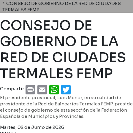
Ruta de navegación
CONSEJO DE GOBIERNO DE LA RED DE CIUDADES
TERMALES FEMP
CONSEJO DE
GOBIERNO DE LA
RED DE CIUDADES
TERMALES FEMP
Print
Email
WhatsApp
Twitter
Compartir
El presidente provincial, Luis Menor, en su calidad de
presidente de la Red de Balnearios Termales FEMP, preside
el consejo de gobierno de esta sección de la Federación
Española de Municipios y Provincias.
Martes, 02 de Junio de 2026