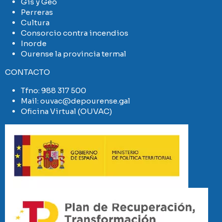
Gis y Geo
Perreras
Cultura
Consorcio contra incendios
Inorde
Ourense la provincia termal
CONTACTO
Tfno:
988 317 500
Mail:
ouvac@depourense.gal
Oficina Virtual (OUVAC)
Imaxe
Imaxe