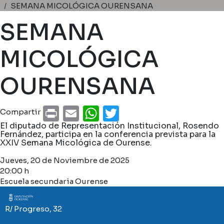
Ruta de navegación
SEMANA MICOLÓGICA OURENSANA
SEMANA
MICOLÓGICA
OURENSANA
Print
Email
WhatsApp
Twitter
Compartir
El diputado de Representación Institucional, Rosendo
Fernández, participa en la conferencia prevista para la
XXIV Semana Micológica de Ourense.
Jueves, 20 de Noviembre de 2025
20:00 h
Escuela secundaria Ourense
Imaxe
R/ Progreso, 32