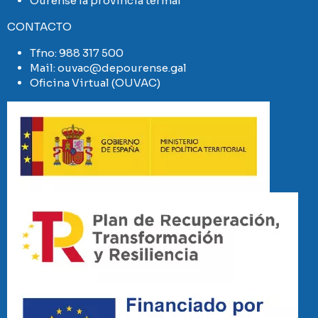
Ourense la provincia termal
CONTACTO
Tfno:
988 317 500
Mail:
ouvac@depourense.gal
Oficina Virtual (OUVAC)
Imaxe
Imaxe
Imaxe