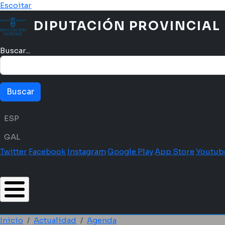
Pasar al contenido principal
Escoitar
DIPUTACIÓN PROVINCIAL
Buscar...
Menú idioma
ESP
GAL
Twitter
Facebook
Instagram
Google Play
App Store
Youtub
Inicio
Actualidad
Agenda