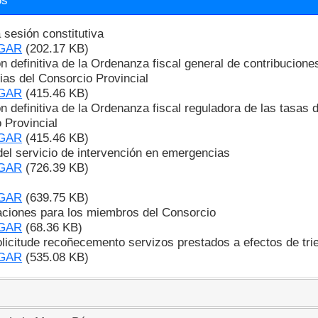
os
 sesión constitutiva
GAR
(202.17 KB)
n definitiva de la Ordenanza fiscal general de contribucione
as del Consorcio Provincial
GAR
(415.46 KB)
n definitiva de la Ordenanza fiscal reguladora de las tasas 
 Provincial
GAR
(415.46 KB)
del servicio de intervención en emergencias
GAR
(726.39 KB)
GAR
(639.75 KB)
ciones para los miembros del Consorcio
GAR
(68.36 KB)
licitude recoñecemento servizos prestados a efectos de tri
GAR
(535.08 KB)