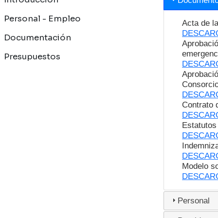
Document
Personal - Empleo
Acta de la
DESCAR
Documentación
Aprobació
emergenci
Presupuestos
DESCAR
Aprobació
Consorcio
DESCAR
Contrato 
DESCAR
Estatutos
DESCAR
Indemniza
DESCAR
Modelo so
DESCAR
Personal