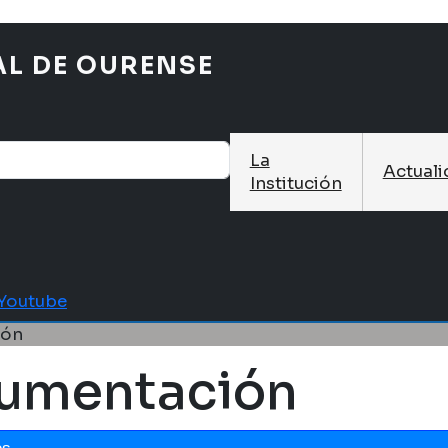
AL DE OURENSE
La
Actual
Institución
Youtube
ión
umentación