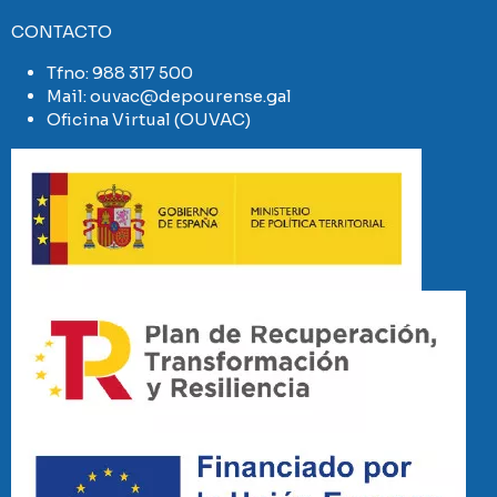
CONTACTO
Tfno:
988 317 500
Mail:
ouvac@depourense.gal
Oficina Virtual (OUVAC)
Imaxe
Imaxe
Imaxe