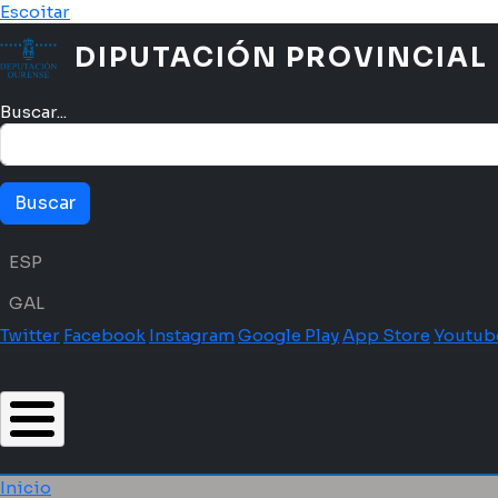
Pasar al contenido principal
Escoitar
DIPUTACIÓN PROVINCIAL
Buscar...
Menú idioma
ESP
GAL
Twitter
Facebook
Instagram
Google Play
App Store
Youtub
Inicio