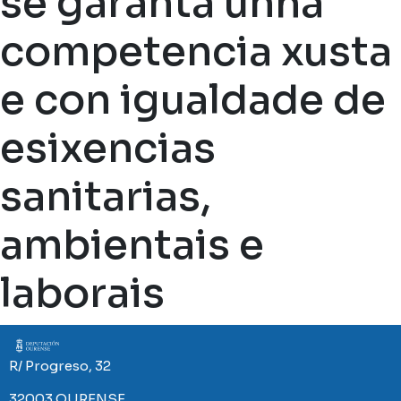
se garanta unha
competencia xusta
e con igualdade de
esixencias
sanitarias,
ambientais e
laborais
Imaxe
R/ Progreso, 32
32003 OURENSE