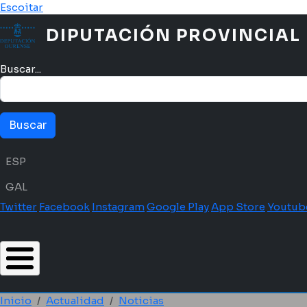
Pasar al contenido principal
Escoitar
DIPUTACIÓN PROVINCIAL
Buscar...
Menú idioma
ESP
GAL
Twitter
Facebook
Instagram
Google Play
App Store
Youtub
Inicio
Actualidad
Noticias