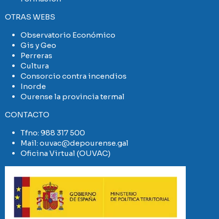
OTRAS WEBS
Observatorio Económico
Gis y Geo
Perreras
Cultura
Consorcio contra incendios
Inorde
Ourense la provincia termal
CONTACTO
Tfno:
988 317 500
Mail:
ouvac@depourense.gal
Oficina Virtual (OUVAC)
Imaxe