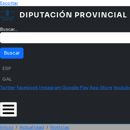
Pasar al contenido principal
Escoitar
DIPUTACIÓN PROVINCIAL
Buscar...
Menú idioma
ESP
GAL
Twitter
Facebook
Instagram
Google Play
App Store
Youtub
Inicio
Actualidad
Noticias