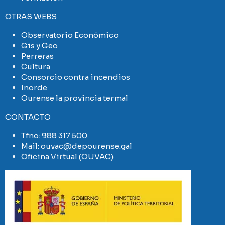
OTRAS WEBS
Observatorio Económico
Gis y Geo
Perreras
Cultura
Consorcio contra incendios
Inorde
Ourense la provincia termal
CONTACTO
Tfno:
988 317 500
Mail:
ouvac@depourense.gal
Oficina Virtual (OUVAC)
Imaxe