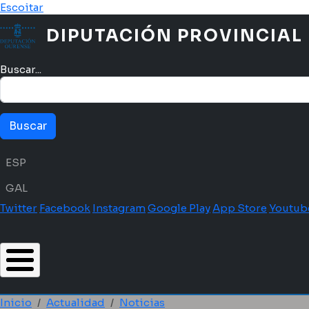
Pasar al contenido principal
Escoitar
DIPUTACIÓN PROVINCIAL
Buscar...
Menú idioma
ESP
GAL
Twitter
Facebook
Instagram
Google Play
App Store
Youtub
Inicio
Actualidad
Noticias