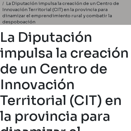
Ruta de navegación
La Diputación impulsa la creación de un Centro de
Innovación Territorial (CIT) en la provincia para
dinamizar el emprendimiento rural y combatir la
despoboación
La Diputación
impulsa la creación
de un Centro de
Innovación
Territorial (CIT) en
la provincia para