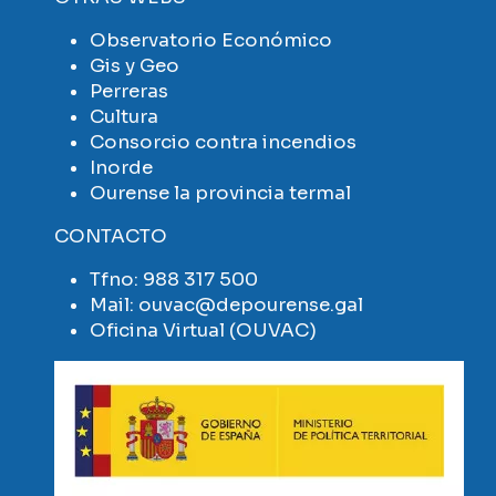
Observatorio Económico
Gis y Geo
Perreras
Cultura
Consorcio contra incendios
Inorde
Ourense la provincia termal
CONTACTO
Tfno:
988 317 500
Mail:
ouvac@depourense.gal
Oficina Virtual (OUVAC)
Imaxe