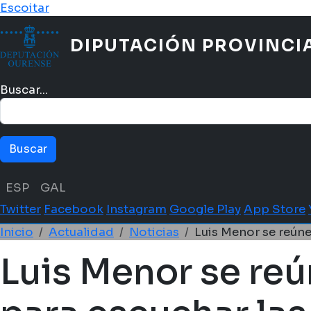
Pasar al contenido principal
Escoitar
DIPUTACIÓN PROVINCI
Buscar...
Menú idioma
ESP
GAL
Twitter
Facebook
Instagram
Google Play
App Store
Ruta de navegación
Inicio
Actualidad
Noticias
Luis Menor se reúne 
Luis Menor se reú