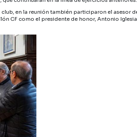
que continuarán en la línea de ejercicios anteriores.
 club, en la reunión también participaron el asesor d
ón CF como el presidente de honor, Antonio Iglesias; 