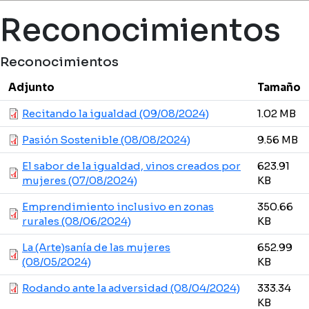
Ruta de navegación
Reconocimientos
Reconocimientos
Adjunto
Tamaño
Recitando la igualdad (09/08/2024)
1.02 MB
Pasión Sostenible (08/08/2024)
9.56 MB
El sabor de la igualdad, vinos creados por
623.91
mujeres (07/08/2024)
KB
Emprendimiento inclusivo en zonas
350.66
rurales (08/06/2024)
KB
La (Arte)sanía de las mujeres
652.99
(08/05/2024)
KB
Rodando ante la adversidad (08/04/2024)
333.34
KB