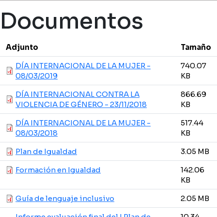
Ruta de navegación
Documentos
Adjunto
Tamaño
DÍA INTERNACIONAL DE LA MUJER -
740.07
08/03/2019
KB
DÍA INTERNACIONAL CONTRA LA
866.69
VIOLENCIA DE GÉNERO - 23/11/2018
KB
DÍA INTERNACIONAL DE LA MUJER -
517.44
08/03/2018
KB
Plan de Igualdad
3.05 MB
Formación en Igualdad
142.06
KB
Guía de lenguaje inclusivo
2.05 MB
Informe evaluación final del I Plan de
10.34