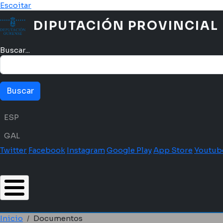
Pasar al contenido principal
Escoitar
DIPUTACIÓN PROVINCIAL
Buscar...
Menú idioma
ESP
GAL
Twitter
Facebook
Instagram
Google Play
App Store
Youtub
Inicio
Documentos