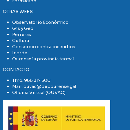
Formación
OTRAS WEBS
Observatorio Económico
Gis y Geo
Perreras
Cultura
Consorcio contra incendios
Inorde
Ourense la provincia termal
CONTACTO
Tfno:
988 317 500
Mail:
ouvac@depourense.gal
Oficina Virtual (OUVAC)
Imaxe