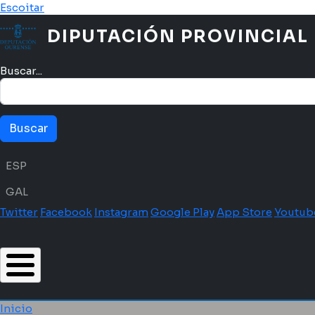
Pasar al contenido principal
Escoitar
DIPUTACIÓN PROVINCIAL
Buscar...
Menú idioma
ESP
GAL
Twitter
Facebook
Instagram
Google Play
App Store
Youtub
Inicio