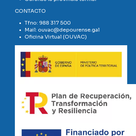
CONTACTO
Tfno:
988 317 500
Mail:
ouvac@depourense.gal
Oficina Virtual (OUVAC)
Imaxe
Imaxe
Imaxe