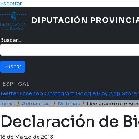
Pasar al contenido principal
Escoitar
DIPUTACIÓN PROVINCI
Buscar...
Menú idioma
ESP
GAL
Twitter
Facebook
Instagram
Google Play
App Store
Ruta de navegación
Inicio
Actualidad
Noticias
Declaración de Bie
Declaración de B
15 de Marzo de 2013