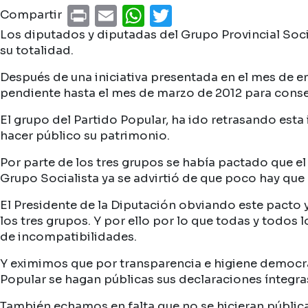
Print
Email
WhatsApp
Twitter
Compartir
Los diputados y diputadas del Grupo Provincial Socia
su totalidad.
Después de una iniciativa presentada en el mes de 
pendiente hasta el mes de marzo de 2012 para cons
El grupo del Partido Popular, ha ido retrasando esta
hacer público su patrimonio.
Por parte de los tres grupos se había pactado que el
Grupo Socialista ya se advirtió de que poco hay que 
El Presidente de la Diputación obviando este pacto 
los tres grupos. Y por ello por lo que todas y todo
de incompatibilidades.
Y eximimos que por transparencia e higiene democrát
Popular se hagan públicas sus declaraciones íntegras
También echamos en falta que no se hicieran públic