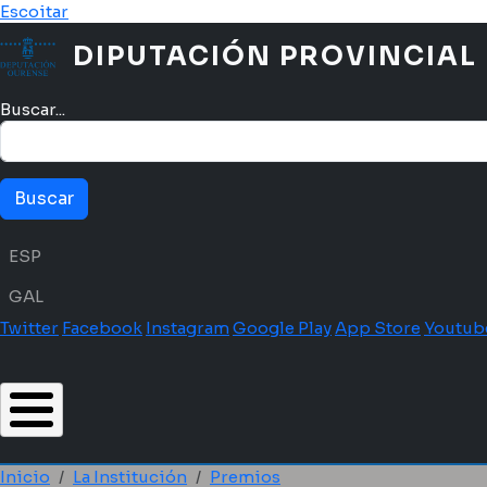
Pasar al contenido principal
Escoitar
DIPUTACIÓN PROVINCIAL
Buscar...
Menú idioma
ESP
GAL
Twitter
Facebook
Instagram
Google Play
App Store
Youtub
Inicio
La Institución
Premios