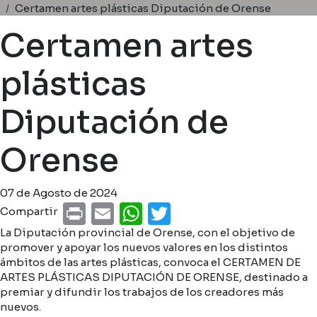
Ruta de navegación
Certamen artes plásticas Diputación de Orense
Certamen artes
plásticas
Diputación de
Orense
07 de Agosto de 2024
Print
Email
WhatsApp
Twitter
Compartir
La Diputación provincial de Orense, con el objetivo de
promover y apoyar los nuevos valores en los distintos
ámbitos de las artes plásticas, convoca el CERTAMEN DE
ARTES PLÁSTICAS DIPUTACIÓN DE ORENSE, destinado a
premiar y difundir los trabajos de los creadores más
nuevos.