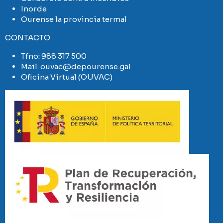
Inorde
Ourense la provincia termal
CONTACTO
Tfno:
988 317 500
Mail:
ouvac@depourense.gal
Oficina Virtual (OUVAC)
Imaxe
Imaxe
Imaxe