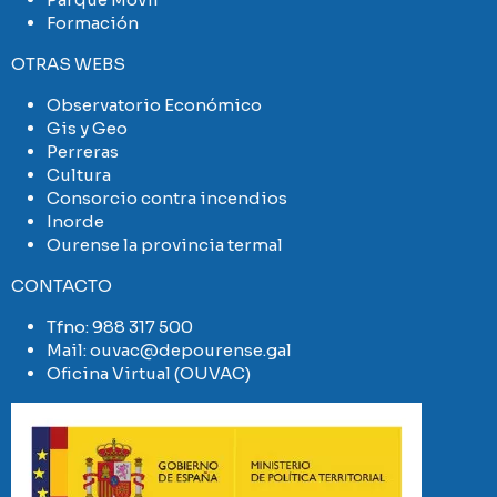
Formación
OTRAS WEBS
Observatorio Económico
Gis y Geo
Perreras
Cultura
Consorcio contra incendios
Inorde
Ourense la provincia termal
CONTACTO
Tfno:
988 317 500
Mail:
ouvac@depourense.gal
Oficina Virtual (OUVAC)
Imaxe