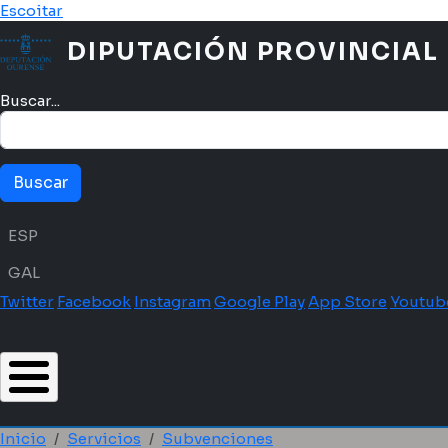
Pasar al contenido principal
Escoitar
DIPUTACIÓN PROVINCIAL
Buscar...
Menú idioma
ESP
GAL
Twitter
Facebook
Instagram
Google Play
App Store
Youtub
Inicio
Servicios
Subvenciones