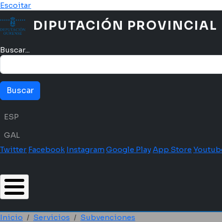
Pasar al contenido principal
Escoitar
DIPUTACIÓN PROVINCIAL
Buscar...
Menú idioma
ESP
GAL
Twitter
Facebook
Instagram
Google Play
App Store
Youtub
Inicio
Servicios
Subvenciones