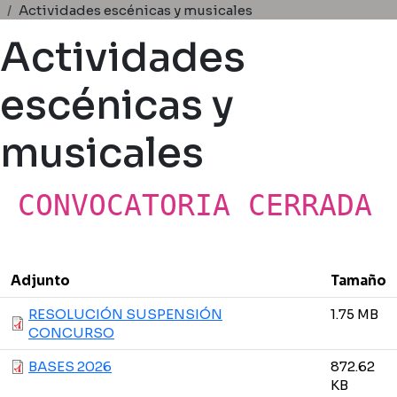
Ruta de navegación
Actividades escénicas y musicales
Actividades
escénicas y
musicales
CONVOCATORIA CERRADA
Adjunto
Tamaño
RESOLUCIÓN SUSPENSIÓN
1.75 MB
CONCURSO
BASES 2026
872.62
KB