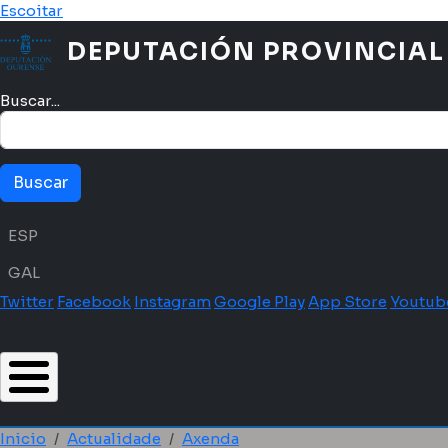
Ir o contido principal
Escoitar
DEPUTACIÓN PROVINCIAL
Buscar...
Menú idioma
ESP
GAL
Twitter
Facebook
Instagram
Google Play
App Store
Youtub
Inicio
Actualidade
Axenda