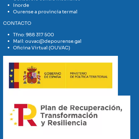
Inorde
Ourense a provincia termal
CONTACTO
Tfno:
988 317 500
Mail:
ouvac@depourense.gal
Oficina Virtual (OUVAC)
Imaxe
Imaxe
Imaxe