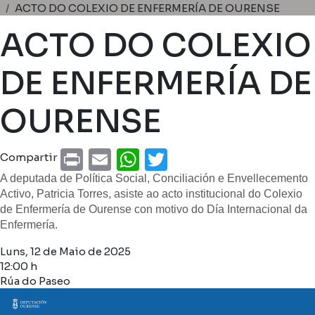
Miga de pan
ACTO DO COLEXIO DE ENFERMERÍA DE OURENSE
ACTO DO COLEXIO
DE ENFERMERÍA DE
OURENSE
Print
Email
WhatsApp
Twitter
Compartir
A deputada de Política Social, Conciliación e Envellecemento
Activo, Patricia Torres, asiste ao acto institucional do Colexio
de Enfermería de Ourense con motivo do Día Internacional da
Enfermería.
Luns, 12 de Maio de 2025
12:00 h
Rúa do Paseo
Imaxe