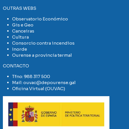
OUTRAS WEBS
Observatorio Económico
Gis e Geo
Canceiras
Cultura
Consorcio contra incendios
Inorde
Ourense a provincia termal
CONTACTO
Tfno:
988 317 500
Mail:
ouvac@depourense.gal
Oficina Virtual (OUVAC)
Imaxe