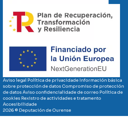
Imaxe
Imaxe
Aviso legal
Política de privacidade
Información básica
sobre protección de datos
Compromiso de protección
de datos
Aviso confidencialidade de correo
Política de
cookies
Rexistro de actividades e tratamento
Accesibilidade
2026 © Deputación de Ourense