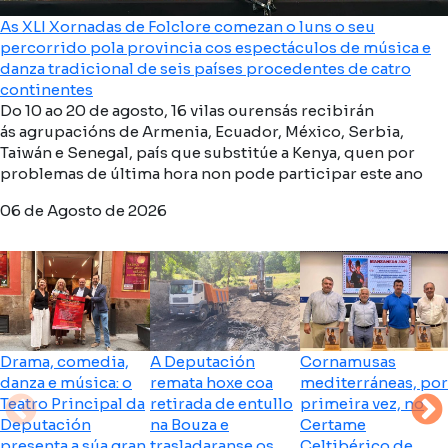
As XLI Xornadas de Folclore comezan o luns o seu
percorrido pola provincia cos espectáculos de música e
danza tradicional de seis países procedentes de catro
continentes
Do 10 ao 20 de agosto, 16 vilas ourensás recibirán
ás agrupacións de Armenia, Ecuador, México, Serbia,
Taiwán e Senegal, país que substitúe a Kenya, quen por
problemas de última hora non pode participar este ano
06 de Agosto de 2026
Drama, comedia,
A Deputación
Cornamusas
danza e música: o
remata hoxe coa
mediterráneas, por
Teatro Principal da
retirada de entullo
primeira vez, no
Deputación
na Bouza e
Certame
presenta a súa gran
trasladaranse os
Celtibérico de