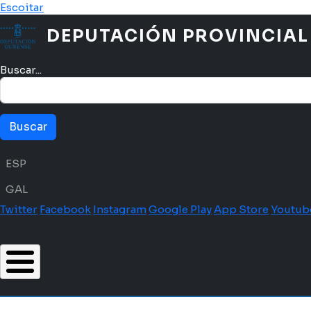
Ir o contido principal
Escoitar
DEPUTACIÓN PROVINCIAL
Buscar...
Menú idioma
ESP
GAL
Twitter
Facebook
Instagram
Google Play
App Store
Youtub