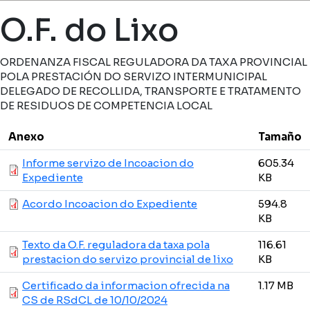
Miga de pan
O.F. do Lixo
ORDENANZA FISCAL REGULADORA DA TAXA PROVINCIAL
POLA PRESTACIÓN DO SERVIZO INTERMUNICIPAL
DELEGADO DE RECOLLIDA, TRANSPORTE E TRATAMENTO
DE RESIDUOS DE COMPETENCIA LOCAL
Anexo
Tamaño
Informe servizo de Incoacion do
605.34
Expediente
KB
Acordo Incoacion do Expediente
594.8
KB
Texto da O.F. reguladora da taxa pola
116.61
prestacion do servizo provincial de lixo
KB
Certificado da informacion ofrecida na
1.17 MB
CS de RSdCL de 10/10/2024