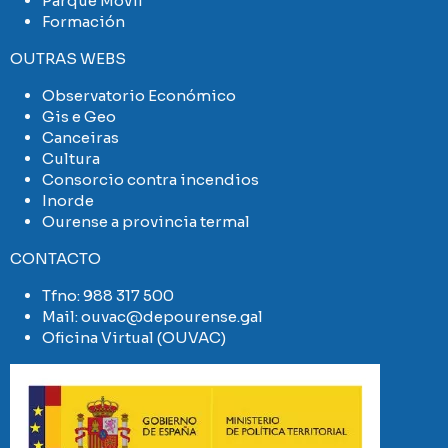
Parque Móvil
Formación
OUTRAS WEBS
Observatorio Económico
Gis e Geo
Canceiras
Cultura
Consorcio contra incendios
Inorde
Ourense a provincia termal
CONTACTO
Tfno:
988 317 500
Mail:
ouvac@depourense.gal
Oficina Virtual (OUVAC)
Imaxe