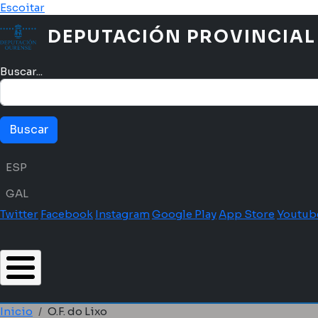
Ir o contido principal
Escoitar
DEPUTACIÓN PROVINCIAL
Buscar...
Menú idioma
ESP
GAL
Twitter
Facebook
Instagram
Google Play
App Store
Youtub
Inicio
O.F. do Lixo