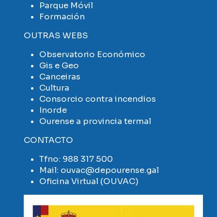
Parque Móvil
Formación
OUTRAS WEBS
Observatorio Económico
Gis e Geo
Canceiras
Cultura
Consorcio contra incendios
Inorde
Ourense a provincia termal
CONTACTO
Tfno:
988 317 500
Mail:
ouvac@depourense.gal
Oficina Virtual (OUVAC)
Imaxe