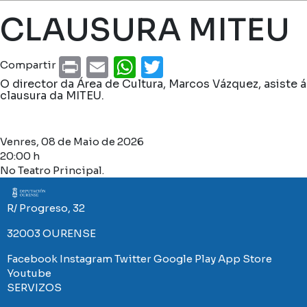
Miga de pan
CLAUSURA MITEU
Print
Email
WhatsApp
Twitter
Compartir
O director da Área de Cultura, Marcos Vázquez, asiste á
clausura da MITEU.
Venres, 08 de Maio de 2026
20:00 h
No Teatro Principal.
Imaxe
R/ Progreso, 32
32003 OURENSE
Facebook
Instagram
Twitter
Google Play
App Store
Youtube
SERVIZOS