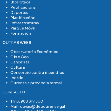
Biblioteca
Publicacións
Deportes
Planificación
Infraestruturas
Parque Móvil
Formación
OUTRAS WEBS
Observatorio Económico
Gis e Geo
Canceiras
Cultura
Consorcio contra incendios
Inorde
Ourense a provincia termal
CONTACTO
Tfno:
988 317 500
Mail:
ouvac@depourense.gal