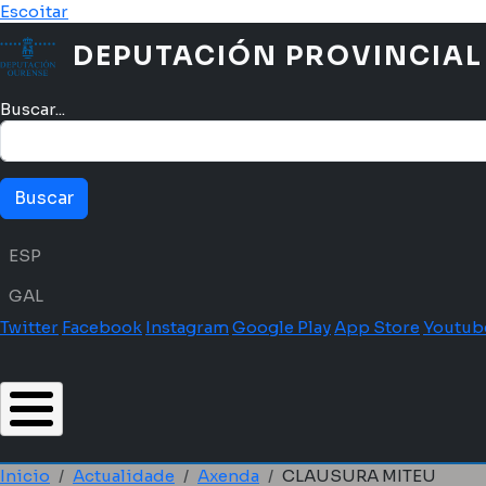
Ir o contido principal
Escoitar
DEPUTACIÓN PROVINCIAL
Buscar...
Menú idioma
ESP
GAL
Twitter
Facebook
Instagram
Google Play
App Store
Youtub
Inicio
Actualidade
Axenda
CLAUSURA MITEU