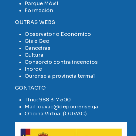
Parque Móvil
Formación
OUTRAS WEBS
Observatorio Económico
Gis e Geo
Canceiras
Cultura
Consorcio contra incendios
Inorde
Ourense a provincia termal
CONTACTO
Tfno:
988 317 500
Mail:
ouvac@depourense.gal
Oficina Virtual (OUVAC)
Imaxe