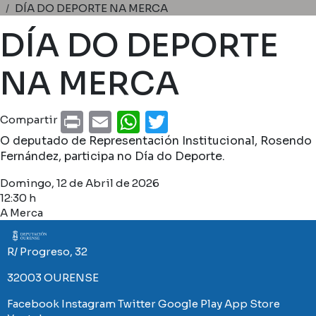
Miga de pan
DÍA DO DEPORTE NA MERCA
DÍA DO DEPORTE
NA MERCA
Print
Email
WhatsApp
Twitter
Compartir
O deputado de Representación Institucional, Rosendo
Fernández, participa no Día do Deporte.
Domingo, 12 de Abril de 2026
12:30 h
A Merca
Imaxe
R/ Progreso, 32
32003 OURENSE
Facebook
Instagram
Twitter
Google Play
App Store