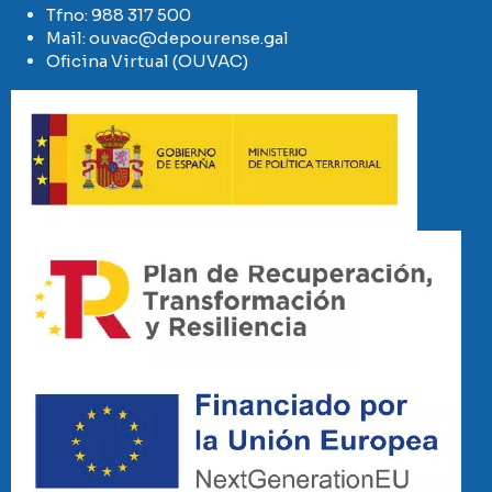
Tfno:
988 317 500
Mail:
ouvac@depourense.gal
Oficina Virtual (OUVAC)
Imaxe
Imaxe
Imaxe