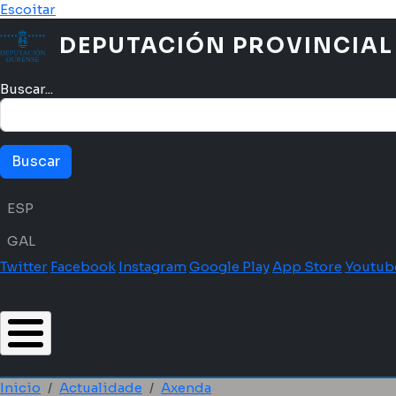
Ir o contido principal
Escoitar
DEPUTACIÓN PROVINCIAL
Buscar...
Menú idioma
ESP
GAL
Twitter
Facebook
Instagram
Google Play
App Store
Youtub
Inicio
Actualidade
Axenda