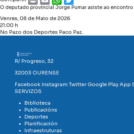
O deputado provincial Jorge Pumar asiste ao encontro
Venres, 08 de Maio de 2026
21:00 h
No Pazo dos Deportes Paco Paz.
Imaxe
R/ Progreso, 32
32003 OURENSE
Facebook
Instagram
Twitter
Google Play
App 
SERVIZOS
Biblioteca
Publicacións
Deportes
Planificación
Infraestruturas