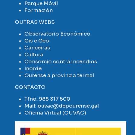
Parque Móvil
Formación
OUTRAS WEBS
Observatorio Económico
Gis e Geo
Canceiras
Cultura
Consorcio contra incendios
Inorde
Ourense a provincia termal
CONTACTO
Tfno:
988 317 500
Mail:
ouvac@depourense.gal
Oficina Virtual (OUVAC)
Imaxe