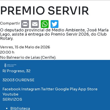
Miga de pan
PREMIO SERVIR
Print
Email
WhatsApp
Twitter
Compartir
O deputado provincial de Medio Ambiente, José María
Lago, asiste á entrega do Premio Servir 2026, do Club
Rotary.
Venres, 15 de Maio de 2026
20:00 h
No Balneario de Laias (Cenlle).
Imaxe
R/ Progreso, 32
32003 OURENSE
Facebook
Instagram
Twitter
Google Play
App Store
Youtube
SERVIZOS
Biblioteca