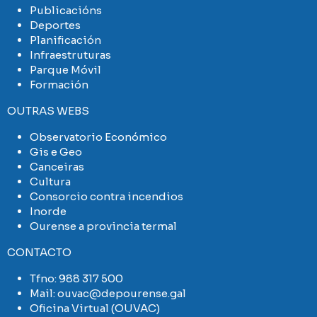
Publicacións
Deportes
Planificación
Infraestruturas
Parque Móvil
Formación
OUTRAS WEBS
Observatorio Económico
Gis e Geo
Canceiras
Cultura
Consorcio contra incendios
Inorde
Ourense a provincia termal
CONTACTO
Tfno:
988 317 500
Mail:
ouvac@depourense.gal
Oficina Virtual (OUVAC)