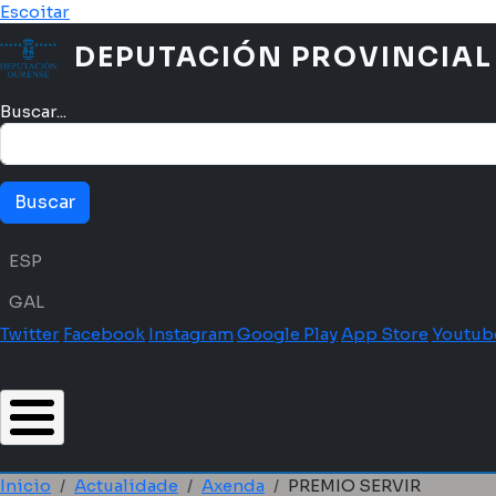
Ir o contido principal
Escoitar
DEPUTACIÓN PROVINCIAL
Buscar...
Menú idioma
ESP
GAL
Twitter
Facebook
Instagram
Google Play
App Store
Youtub
Inicio
Actualidade
Axenda
PREMIO SERVIR