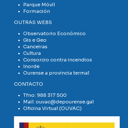
Parque Móvil
Formación
OUTRAS WEBS
Observatorio Económico
Gis e Geo
Canceiras
Cultura
Consorcio contra incendios
Inorde
Ourense a provincia termal
CONTACTO
Tfno:
988 317 500
Mail:
ouvac@depourense.gal
Oficina Virtual (OUVAC)
Imaxe