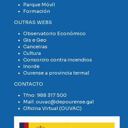
Parque Móvil
Formación
OUTRAS WEBS
Observatorio Económico
Gis e Geo
Canceiras
Cultura
Consorcio contra incendios
Inorde
Ourense a provincia termal
CONTACTO
Tfno:
988 317 500
Mail:
ouvac@depourense.gal
Oficina Virtual (OUVAC)
Imaxe