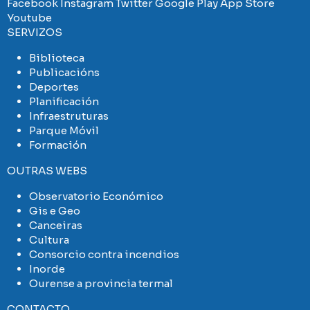
Facebook
Instagram
Twitter
Google Play
App Store
Youtube
SERVIZOS
Biblioteca
Publicacións
Deportes
Planificación
Infraestruturas
Parque Móvil
Formación
OUTRAS WEBS
Observatorio Económico
Gis e Geo
Canceiras
Cultura
Consorcio contra incendios
Inorde
Ourense a provincia termal
CONTACTO