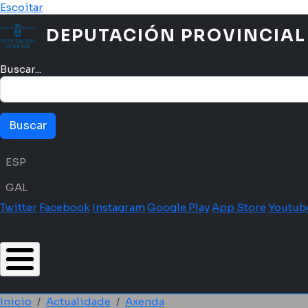
Ir o contido principal
Escoitar
DEPUTACIÓN PROVINCIAL
Buscar...
Menú idioma
ESP
GAL
Twitter
Facebook
Instagram
Google Play
App Store
Youtub
Inicio
Actualidade
Axenda