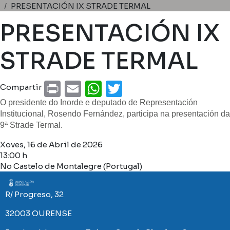
Miga de pan
PRESENTACIÓN IX STRADE TERMAL
PRESENTACIÓN IX
STRADE TERMAL
Print
Email
WhatsApp
Twitter
Compartir
O presidente do Inorde e deputado de Representación
Institucional, Rosendo Fernández, participa na presentación da
9ª Strade Termal.
Xoves, 16 de Abril de 2026
13:00 h
No Castelo de Montalegre (Portugal)
Imaxe
R/ Progreso, 32
32003 OURENSE