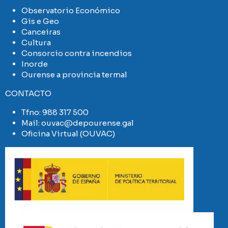
Observatorio Económico
Gis e Geo
Canceiras
Cultura
Consorcio contra incendios
Inorde
Ourense a provincia termal
CONTACTO
Tfno:
988 317 500
Mail:
ouvac@depourense.gal
Oficina Virtual (OUVAC)
Imaxe
Imaxe