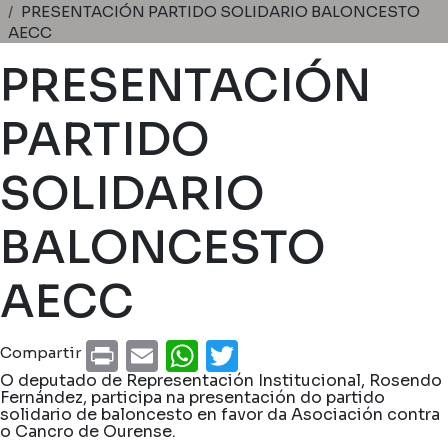
Miga de pan
PRESENTACIÓN PARTIDO SOLIDARIO BALONCESTO
AECC
PRESENTACIÓN
PARTIDO
SOLIDARIO
BALONCESTO
AECC
Print
Email
WhatsApp
Twitter
Compartir
O deputado de Representación Institucional, Rosendo
Fernández, participa na presentación do partido
solidario de baloncesto en favor da Asociación contra
o Cancro de Ourense.