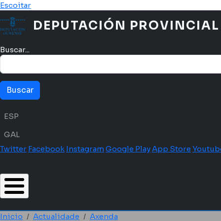
Ir o contido principal
Escoitar
DEPUTACIÓN PROVINCIAL
Buscar...
Menú idioma
ESP
GAL
Twitter
Facebook
Instagram
Google Play
App Store
Youtub
Inicio
Actualidade
Axenda