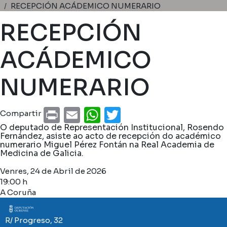
Miga de pan
RECEPCIÓN ACÁDEMICO NUMERARIO
RECEPCIÓN
ACÁDEMICO
NUMERARIO
Print
Email
WhatsApp
Twitter
Compartir
O deputado de Representación Institucional, Rosendo
Fernández, asiste ao acto de recepción do académico
numerario Miguel Pérez Fontán na Real Academia de
Medicina de Galicia.
Venres, 24 de Abril de 2026
19:00 h
A Coruña
Imaxe
R/ Progreso, 32