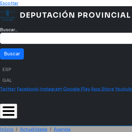
Ir o contido principal
Escoitar
DEPUTACIÓN PROVINCIAL
Buscar...
Menú idioma
ESP
GAL
Twitter
Facebook
Instagram
Google Play
App Store
Youtub
Inicio
Actualidade
Axenda