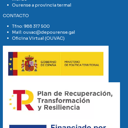
Ourense a provincia termal
CONTACTO
Tfno:
988 317 500
Mail:
ouvac@depourense.gal
Oficina Virtual (OUVAC)
Imaxe
Imaxe
Imaxe