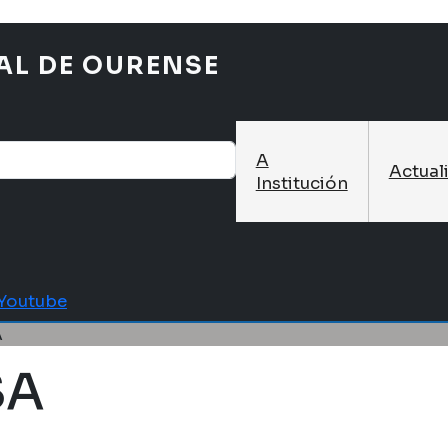
AL DE OURENSE
A
Actual
Institución
Youtube
A
SA