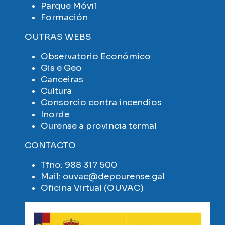
Parque Móvil
Formación
OUTRAS WEBS
Observatorio Económico
Gis e Geo
Canceiras
Cultura
Consorcio contra incendios
Inorde
Ourense a provincia termal
CONTACTO
Tfno:
988 317 500
Mail:
ouvac@depourense.gal
Oficina Virtual (OUVAC)
Imaxe