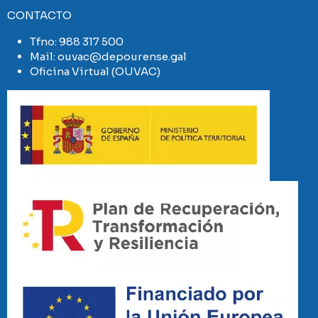
CONTACTO
Tfno:
988 317 500
Mail:
ouvac@depourense.gal
Oficina Virtual (OUVAC)
Imaxe
Imaxe
Imaxe