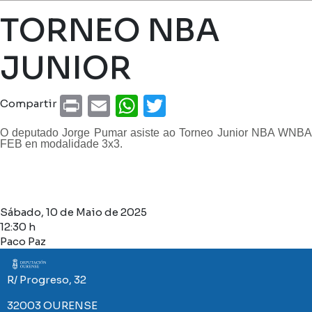
Miga de pan
TORNEO NBA
JUNIOR
Print
Email
WhatsApp
Twitter
Compartir
O deputado Jorge Pumar asiste ao Torneo Junior NBA WNBA
FEB en modalidade 3x3.
Sábado, 10 de Maio de 2025
12:30 h
Paco Paz
Imaxe
R/ Progreso, 32
32003 OURENSE