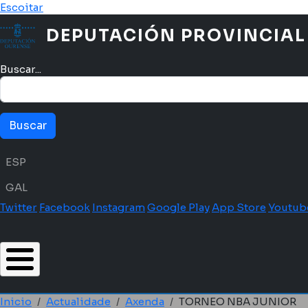
Ir o contido principal
Escoitar
DEPUTACIÓN PROVINCIAL
Buscar...
Menú idioma
ESP
GAL
Twitter
Facebook
Instagram
Google Play
App Store
Youtub
Inicio
Actualidade
Axenda
TORNEO NBA JUNIOR