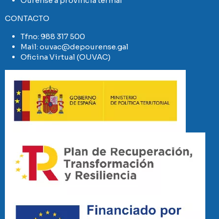
Ourense a provincia termal
CONTACTO
Tfno:
988 317 500
Mail:
ouvac@depourense.gal
Oficina Virtual (OUVAC)
Imaxe
Imaxe
Imaxe