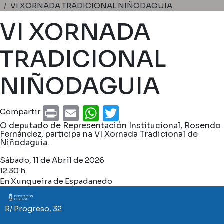
Miga de pan
VI XORNADA TRADICIONAL NIÑODAGUIA
VI XORNADA
TRADICIONAL
NIÑODAGUIA
Print
Email
WhatsApp
Twitter
Compartir
O deputado de Representación Institucional, Rosendo
Fernández, participa na VI Xornada Tradicional de
Niñodaguia.
Sábado, 11 de Abril de 2026
12:30 h
En Xunqueira de Espadanedo
Imaxe
R/ Progreso, 32