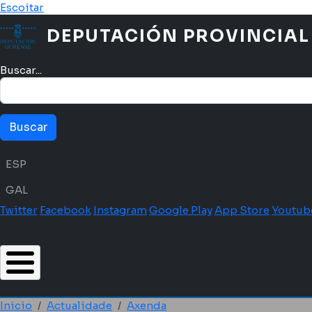
Ir o contido principal
Escoitar
DEPUTACIÓN PROVINCIAL
Buscar...
Menú idioma
ESP
GAL
Twitter
Facebook
Instagram
Google Play
App Store
Youtub
Inicio
Actualidade
Axenda