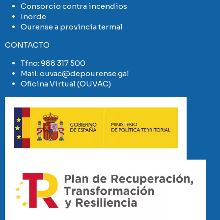
Consorcio contra incendios
Inorde
Ourense a provincia termal
CONTACTO
Tfno:
988 317 500
Mail:
ouvac@depourense.gal
Oficina Virtual (OUVAC)
Imaxe
Imaxe