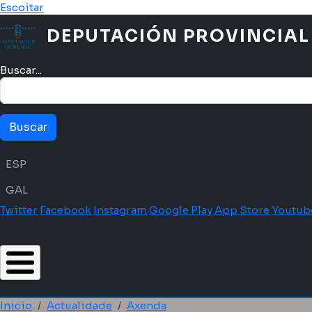
Ir o contido principal
Escoitar
DEPUTACIÓN PROVINCIAL
Buscar...
Menú idioma
ESP
GAL
Twitter
Facebook
Instagram
Google Play
App Store
Youtub
Inicio
Actualidade
Axenda