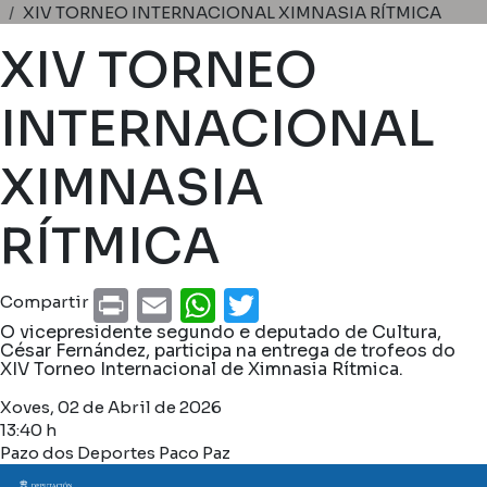
Miga de pan
XIV TORNEO INTERNACIONAL XIMNASIA RÍTMICA
XIV TORNEO
INTERNACIONAL
XIMNASIA
RÍTMICA
Print
Email
WhatsApp
Twitter
Compartir
O vicepresidente segundo e deputado de Cultura,
César Fernández, participa na entrega de trofeos do
XIV Torneo Internacional de Ximnasia Rítmica.
Xoves, 02 de Abril de 2026
13:40 h
Pazo dos Deportes Paco Paz
Imaxe