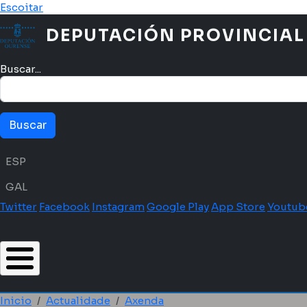
Ir o contido principal
Escoitar
DEPUTACIÓN PROVINCIAL
Buscar...
Menú idioma
ESP
GAL
Twitter
Facebook
Instagram
Google Play
App Store
Youtub
Inicio
Actualidade
Axenda