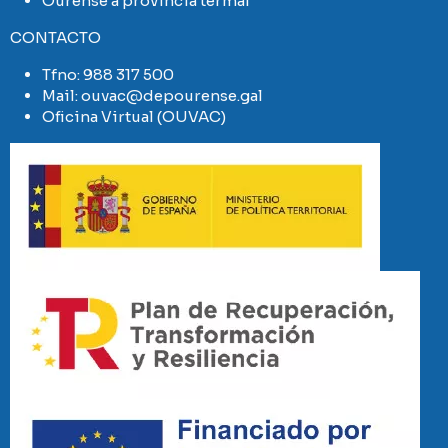
Ourense a provincia termal
CONTACTO
Tfno:
988 317 500
Mail:
ouvac@depourense.gal
Oficina Virtual (OUVAC)
Imaxe
Imaxe
Imaxe