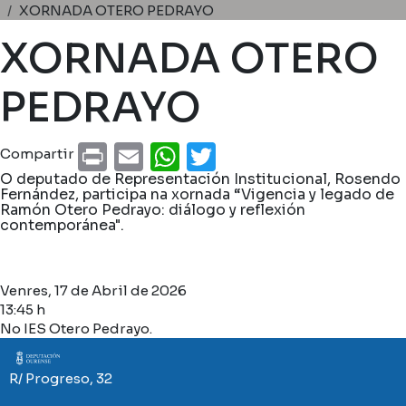
Miga de pan
XORNADA OTERO PEDRAYO
XORNADA OTERO
PEDRAYO
Print
Email
WhatsApp
Twitter
Compartir
O deputado de Representación Institucional, Rosendo
Fernández, participa na xornada “Vigencia y legado de
Ramón Otero Pedrayo: diálogo y reflexión
contemporánea".
Venres, 17 de Abril de 2026
13:45 h
No IES Otero Pedrayo.
Imaxe
R/ Progreso, 32