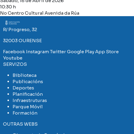
Sábado, 18 de Abril de 2026
10:30 h
No Centro Cultural Avenida da Rúa
Imaxe
R/ Progreso, 32
32003 OURENSE
Facebook
Instagram
Twitter
Google Play
App Store
Youtube
SERVIZOS
Biblioteca
Publicacións
Deportes
Planificación
Infraestruturas
Parque Móvil
Formación
OUTRAS WEBS