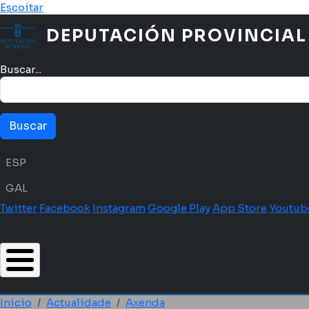
Ir o contido principal
Escoitar
DEPUTACIÓN PROVINCIAL
Buscar...
Menú idioma
ESP
GAL
Twitter
Facebook
Instagram
Google Play
App Store
Youtub
Inicio
Actualidade
Axenda