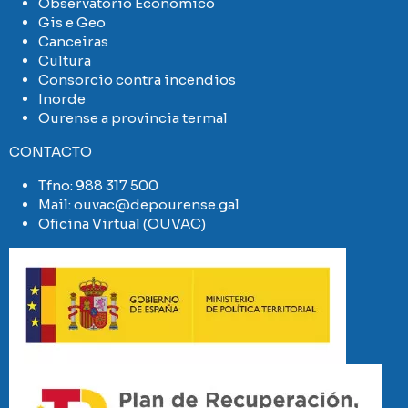
Observatorio Económico
Gis e Geo
Canceiras
Cultura
Consorcio contra incendios
Inorde
Ourense a provincia termal
CONTACTO
Tfno:
988 317 500
Mail:
ouvac@depourense.gal
Oficina Virtual (OUVAC)
Imaxe
Imaxe