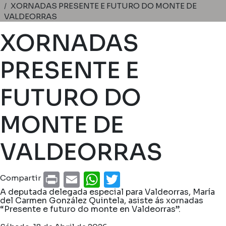
Miga de pan
XORNADAS PRESENTE E FUTURO DO MONTE DE
VALDEORRAS
XORNADAS
PRESENTE E
FUTURO DO
MONTE DE
VALDEORRAS
Print
Email
WhatsApp
Twitter
Compartir
A deputada delegada especial para Valdeorras, María
del Carmen González Quintela, asiste ás xornadas
“Presente e futuro do monte en Valdeorras”.