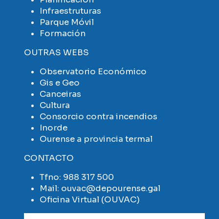
Infraestruturas
Parque Móvil
Formación
OUTRAS WEBS
Observatorio Económico
Gis e Geo
Canceiras
Cultura
Consorcio contra incendios
Inorde
Ourense a provincia termal
CONTACTO
Tfno:
988 317 500
Mail:
ouvac@depourense.gal
Oficina Virtual (OUVAC)
Imaxe