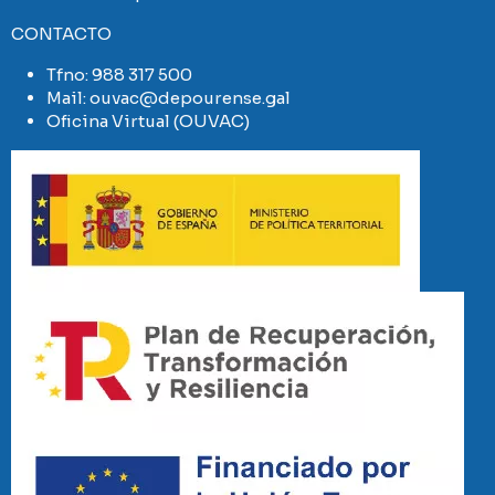
CONTACTO
Tfno:
988 317 500
Mail:
ouvac@depourense.gal
Oficina Virtual (OUVAC)
Imaxe
Imaxe
Imaxe