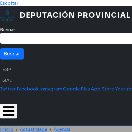
Ir o contido principal
Escoitar
DEPUTACIÓN PROVINCIAL
Buscar...
Menú idioma
ESP
GAL
Twitter
Facebook
Instagram
Google Play
App Store
Youtub
Inicio
Actualidade
Axenda