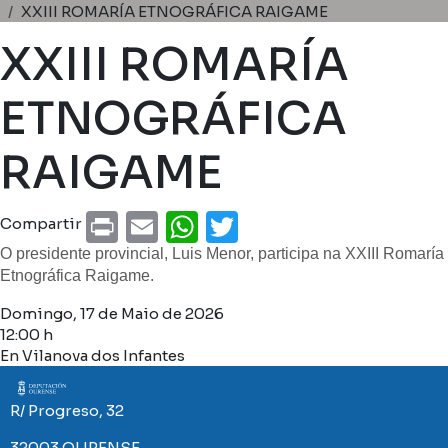
Miga de pan
XXIII ROMARÍA ETNOGRÁFICA RAIGAME
XXIII ROMARÍA
ETNOGRÁFICA
RAIGAME
Print
Email
WhatsApp
Twitter
Compartir
O presidente provincial, Luis Menor, participa na XXIII Romaría
Etnográfica Raigame.
Domingo, 17 de Maio de 2026
12:00 h
En Vilanova dos Infantes
Imaxe
R/ Progreso, 32
32003 OURENSE