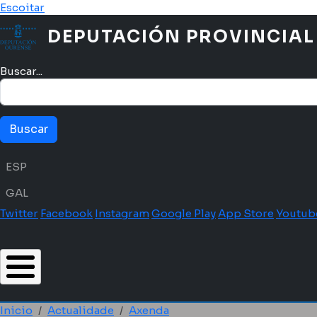
Ir o contido principal
Escoitar
DEPUTACIÓN PROVINCIAL
Buscar...
Menú idioma
ESP
GAL
Twitter
Facebook
Instagram
Google Play
App Store
Youtub
Inicio
Actualidade
Axenda