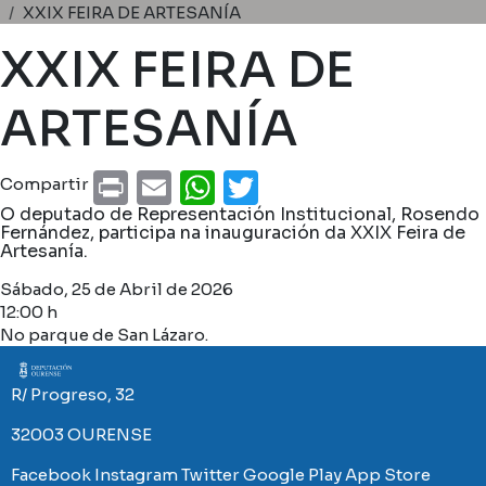
Miga de pan
XXIX FEIRA DE ARTESANÍA
XXIX FEIRA DE
ARTESANÍA
Print
Email
WhatsApp
Twitter
Compartir
O deputado de Representación Institucional, Rosendo
Fernández, participa na inauguración da XXIX Feira de
Artesanía.
Sábado, 25 de Abril de 2026
12:00 h
No parque de San Lázaro.
Imaxe
R/ Progreso, 32
32003 OURENSE
Facebook
Instagram
Twitter
Google Play
App Store