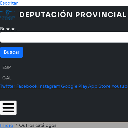
Ir o contido principal
Escoitar
DEPUTACIÓN PROVINCIAL
Buscar...
Menú idioma
ESP
GAL
Twitter
Facebook
Instagram
Google Play
App Store
Youtub
Inicio
Outros catálogos