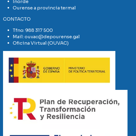
Inorde
Ourense a provincia termal
CONTACTO
Tfno:
988 317 500
Mail:
ouvac@depourense.gal
Oficina Virtual (OUVAC)
Imaxe
Imaxe
Imaxe