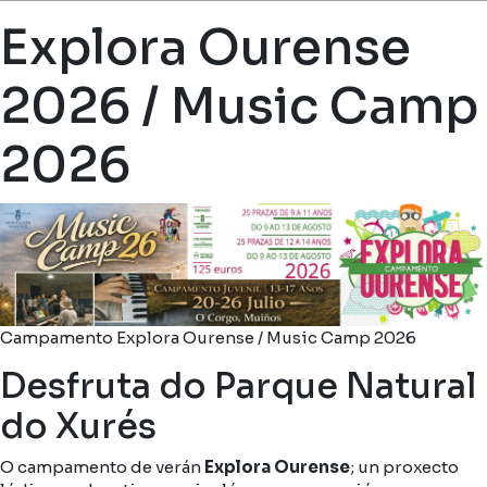
Miga de pan
Explora Ourense
2026 / Music Camp
2026
Campamento Explora Ourense / Music Camp 2026
Desfruta do Parque Natural
do Xurés
O campamento de verán
Explora Ourense
; un proxecto