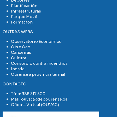
Deportes
Planificación
Infraestruturas
Parque Móvil
Formación
OUTRAS WEBS
Observatorio Económico
Gis e Geo
Canceiras
Cultura
Consorcio contra incendios
Inorde
Ourense a provincia termal
CONTACTO
Tfno:
988 317 500
Mail:
ouvac@depourense.gal
Oficina Virtual (OUVAC)
Imaxe