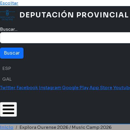
Ir o contido principal
Escoitar
DEPUTACIÓN PROVINCIAL
Buscar...
Menú idioma
ESP
GAL
Twitter
Facebook
Instagram
Google Play
App Store
Youtub
Inicio
Explora Ourense 2026 / Music Camp 2026