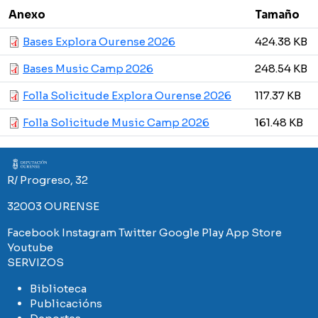
Anexo
Tamaño
Bases Explora Ourense 2026
424.38 KB
Bases Music Camp 2026
248.54 KB
Folla Solicitude Explora Ourense 2026
117.37 KB
Folla Solicitude Music Camp 2026
161.48 KB
Imaxe
R/ Progreso, 32
32003 OURENSE
Facebook
Instagram
Twitter
Google Play
App Store
Youtube
SERVIZOS
Biblioteca
Publicacións