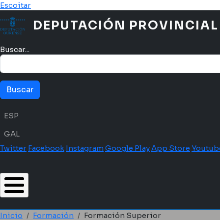
Ir o contido principal
Escoitar
DEPUTACIÓN PROVINCIAL
Buscar...
Menú idioma
ESP
GAL
Twitter
Facebook
Instagram
Google Play
App Store
Youtub
Inicio
Formación
Formación Superior