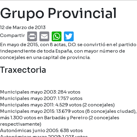
Miga de pan
Grupo Provincial
12 de Marzo de 2013
Print
Email
WhatsApp
Twitter
Compartir
En mayo de 2015, con 8 actas, D.O. se convirtió en el partido
independiente de toda España, con mayor número de
concejales en una capital de provincia.
Traxectoria
Municipales mayo 2003: 284 votos
Municipales mayo 2007: 1.757 votos
Municipales mayo 2011: 4.529 votos (2 concejales)
Municipales mayo 2015: 13.679 votos (8 concejales ciudad),
más 1.300 votos en Barbadás y Pereiro (2 concejales
respectivamente)
Autonómicas junio 2005: 638 votos
Autonómicas marzo 2009: 1.023 votos