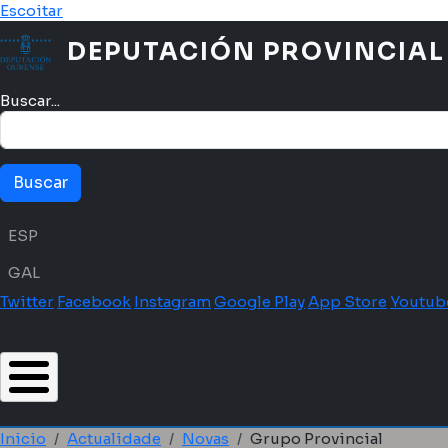
Ir o contido principal
Escoitar
DEPUTACIÓN PROVINCIAL
Buscar...
Menú idioma
ESP
GAL
Twitter
Facebook
Instagram
Google Play
App Store
Youtub
Inicio
Actualidade
Novas
Grupo Provincial