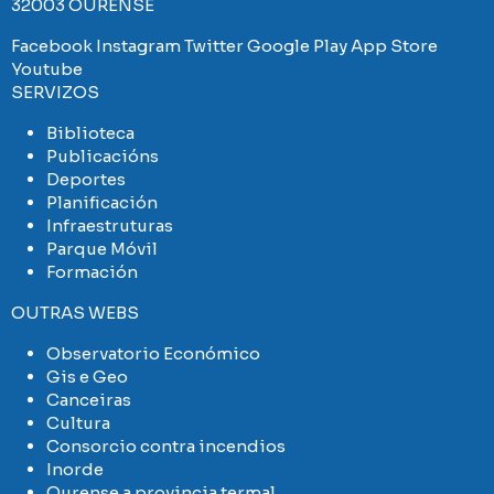
32003 OURENSE
Facebook
Instagram
Twitter
Google Play
App Store
Youtube
SERVIZOS
Biblioteca
Publicacións
Deportes
Planificación
Infraestruturas
Parque Móvil
Formación
OUTRAS WEBS
Observatorio Económico
Gis e Geo
Canceiras
Cultura
Consorcio contra incendios
Inorde
Ourense a provincia termal