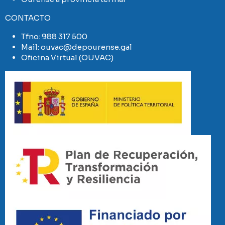
CONTACTO
Tfno:
988 317 500
Mail:
ouvac@depourense.gal
Oficina Virtual (OUVAC)
Imaxe
Imaxe
Imaxe